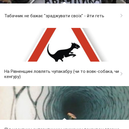
Табачник не бажає "зраджувати своїх" - йти геть
На Рівненщині ловлять чупакабру (чи то вовк-собака, чи
кенгуру)