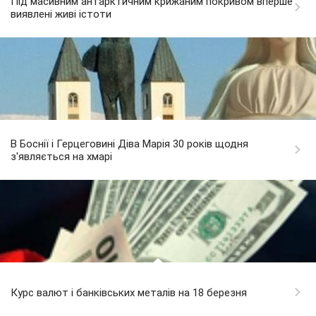
Під масивним антарктичним крижаним покривом вперше
виявлені живі істоти
В Боснії і Герцеговині Діва Марія 30 років щодня
з'являється на хмарі
Курс валют і банківських металів на 18 березня