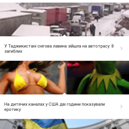
У Таджикистані снігова лавина зійшла на автотрасу: 8
загиблих
На дитячих каналах у США дві години показували
еротику