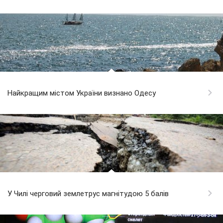
Найкращим містом України визнано Одесу
У Чилі черговий землетрус магнітудою 5 балів