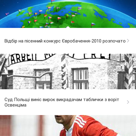
Відбір на пісенний конкурс Євробачення-2010 розпочато
Cуд Польщі виніс вирок викрадачам таблички з воріт
Освенціма