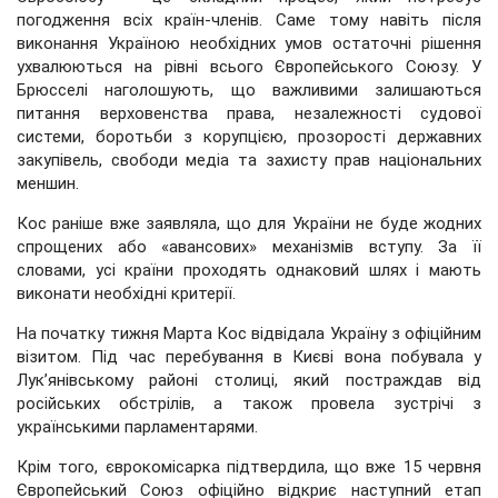
погодження всіх країн-членів. Саме тому навіть після
виконання Україною необхідних умов остаточні рішення
ухвалюються на рівні всього Європейського Союзу. У
Брюсселі наголошують, що важливими залишаються
питання верховенства права, незалежності судової
системи, боротьби з корупцією, прозорості державних
закупівель, свободи медіа та захисту прав національних
меншин.
Кос раніше вже заявляла, що для України не буде жодних
спрощених або «авансових» механізмів вступу. За її
словами, усі країни проходять однаковий шлях і мають
виконати необхідні критерії.
На початку тижня Марта Кос відвідала Україну з офіційним
візитом. Під час перебування в Києві вона побувала у
Лук’янівському районі столиці, який постраждав від
російських обстрілів, а також провела зустрічі з
українськими парламентарями.
Крім того, єврокомісарка підтвердила, що вже 15 червня
Європейський Союз офіційно відкриє наступний етап