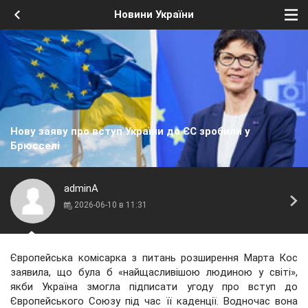
Новини України
Нову заяву про вступ України до ЄС зробили у
Брюсселі
adminA
2026-06-10 в 11:31
Європейська комісарка з питань розширення Марта Кос
заявила, що була б «найщасливішою людиною у світі»,
якби Україна змогла підписати угоду про вступ до
Європейського Союзу під час її каденції. Водночас вона