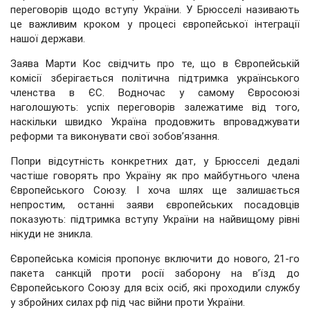
переговорів щодо вступу України. У Брюсселі називають
це важливим кроком у процесі європейської інтеграції
нашої держави.
Заява Марти Кос свідчить про те, що в Європейській
комісії зберігається політична підтримка українського
членства в ЄС. Водночас у самому Євросоюзі
наголошують: успіх переговорів залежатиме від того,
наскільки швидко Україна продовжить впроваджувати
реформи та виконувати свої зобов’язання.
Попри відсутність конкретних дат, у Брюсселі дедалі
частіше говорять про Україну як про майбутнього члена
Європейського Союзу. І хоча шлях ще залишається
непростим, останні заяви європейських посадовців
показують: підтримка вступу України на найвищому рівні
нікуди не зникла.
Європейська комісія пропонує включити до нового, 21-го
пакета санкцій проти росії заборону на в’їзд до
Європейського Союзу для всіх осіб, які проходили службу
у збройних силах рф під час війни проти України.