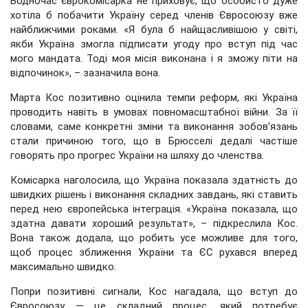
Водночас єврокомісарка не приховує, що особисто дуже
хотіла б побачити Україну серед членів Євросоюзу вже
найближчими роками. «Я була б найщасливішою у світі,
якби Україна змогла підписати угоду про вступ під час
мого мандата. Тоді моя місія виконана і я зможу піти на
відпочинок», – зазначила вона.
Марта Кос позитивно оцінила темпи реформ, які Україна
проводить навіть в умовах повномасштабної війни. За її
словами, саме конкретні зміни та виконання зобов’язань
стали причиною того, що в Брюсселі дедалі частіше
говорять про прогрес України на шляху до членства.
Комісарка наголосила, що Україна показала здатність до
швидких рішень і виконання складних завдань, які ставить
перед нею європейська інтеграція. «Україна показала, що
здатна давати хороший результат», – підкреслила Кос.
Вона також додала, що робить усе можливе для того,
щоб процес зближення України та ЄС рухався вперед
максимально швидко.
Попри позитивні сигнали, Кос нагадала, що вступ до
Євросоюзу — це складний процес, який потребує