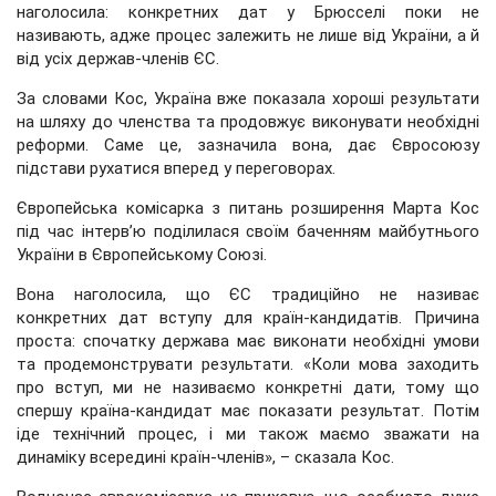
наголосила: конкретних дат у Брюсселі поки не
називають, адже процес залежить не лише від України, а й
від усіх держав-членів ЄС.
За словами Кос, Україна вже показала хороші результати
на шляху до членства та продовжує виконувати необхідні
реформи. Саме це, зазначила вона, дає Євросоюзу
підстави рухатися вперед у переговорах.
Європейська комісарка з питань розширення Марта Кос
під час інтерв’ю поділилася своїм баченням майбутнього
України в Європейському Союзі.
Вона наголосила, що ЄС традиційно не називає
конкретних дат вступу для країн-кандидатів. Причина
проста: спочатку держава має виконати необхідні умови
та продемонструвати результати. «Коли мова заходить
про вступ, ми не називаємо конкретні дати, тому що
спершу країна-кандидат має показати результат. Потім
іде технічний процес, і ми також маємо зважати на
динаміку всередині країн-членів», – сказала Кос.