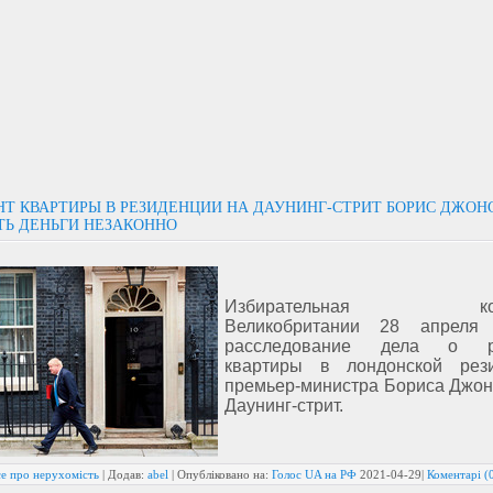
НТ КВАРТИРЫ В РЕЗИДЕНЦИИ НА ДАУНИНГ-СТРИТ БОРИС ДЖОН
ТЬ ДЕНЬГИ НЕЗАКОННО
Избирательная ком
Великобритании 28 апреля 
расследование дела о р
квартиры в лондонской рез
премьер-министра Бориса Джон
Даунинг-стрит.
се про нерухомість
| Додав:
abel
| Опубліковано на:
Голос UA на РФ
2021-04-29
|
Коментарі (