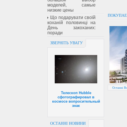
моделей, самые
низкие цены
ПОКУПАЕ
Що подарувати своїй
коханій половинці на
День закоханих:
поради
ЗВЕРНІТЬ УВАГУ
Останні В
Телескоп Hubble
сфотографировал в
космосе вопросительный
знак
ОСТАННІ НОВИНИ