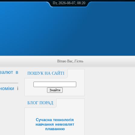
Пт, 2026-08-07, 08:20
Вітаю Вас
,
Гість
валют в
ПОШУК НА САЙТІ
номіки
і
БЛОГ ПОРАД
Сучасна технологія
навчання немовлят
плаванню