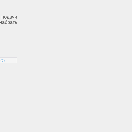
 подачи
 набрать
 (0)