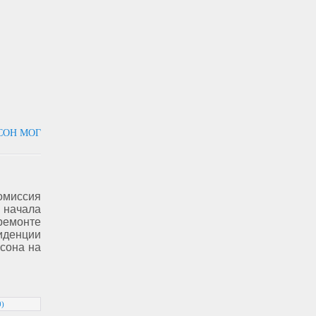
СОН МОГ
иссия
начала
емонте
иденции
сона на
0)