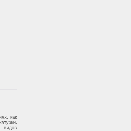
ях, как
атурки.
 видов