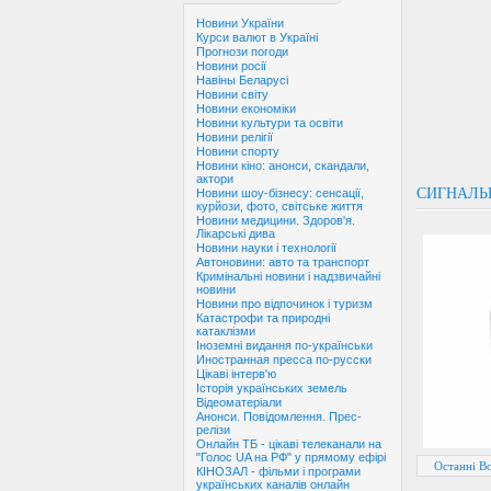
Новини України
Курси валют в Україні
Прогнози погоди
Новини росії
Навіны Беларусі
Новини світу
Новини економіки
Новини культури та освіти
Новини релігії
Новини спорту
Новини кіно: анонси, скандали,
актори
СИГНАЛЬ
Новини шоу-бізнесу: сенсації,
курйози, фото, світське життя
Новини медицини. Здоров'я.
Лікарські дива
Новини науки і технології
Автоновини: авто та транспорт
Кримінальні новини і надзвичайні
новини
Новини про відпочинок і туризм
Катастрофи та природні
катаклізми
Іноземні видання по-українськи
Иностранная пресса по-русски
Цікаві інтерв'ю
Історія українських земель
Відеоматеріали
Анонси. Повідомлення. Прес-
релізи
Онлайн ТБ - цікаві телеканали на
"Голос UA на РФ" у прямому ефірі
Останні В
КІНОЗАЛ - фільми і програми
українських каналів онлайн