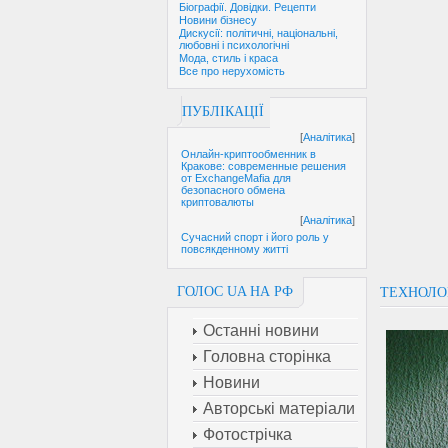
Біографії. Довідки. Рецепти
Новини бізнесу
Дискусії: політичні, національні,
любовні і психологічні
Мода, стиль і краса
Все про нерухомість
ПУБЛІКАЦІЇ
[
Аналітика
]
Онлайн-криптообменник в
Кракове: современные решения
от ExchangeMafia для
безопасного обмена
криптовалюты
[
Аналітика
]
Сучасний спорт і його роль у
повсякденному житті
ГОЛОС UA НА РФ
ТЕХНОЛО
Останні новини
Головна сторінка
Новини
Авторські матеріали
Фотострічка