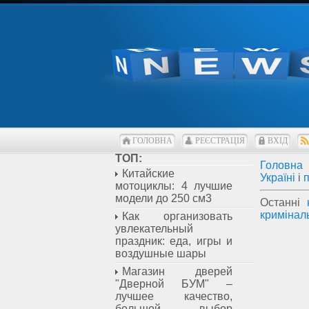
ГОЛОВНА
РЕЄСТРАЦІЯ
ВХІД
ТОП:
Головна
Китайские
Україні
і
мотоциклы: 4 лучшие
модели до 250 см3
Останні
кримінал
Как организовать
увлекательный
праздник: еда, игры и
воздушные шары
Магазин дверей
"Дверной БУМ" –
лучшее качество,
большой выбор