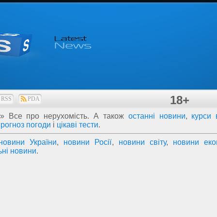
18+
RSS
PDA
»
Все про нерухомість
. А також
останні новини
,
курси 
прогноз погоди
і
цікаві тести
.
новини України
,
новини Росії
,
новини світу
,
новини еко
ьні новини
.