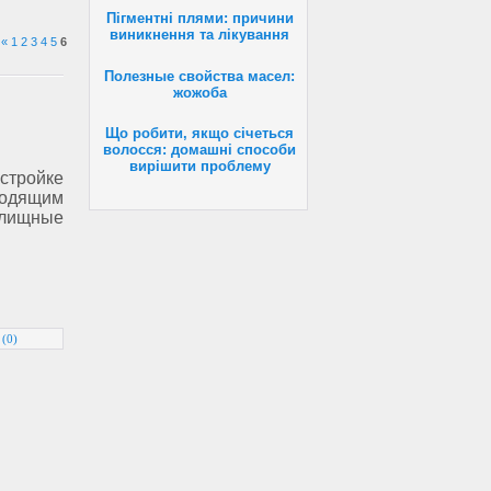
Пігментні плями: причини
виникнення та лікування
«
1
2
3
4
5
6
Полезные свойства масел:
жожоба
Що робити, якщо січеться
волосся: домашні способи
вирішити проблему
тройке
одящим
лищные
 (0)