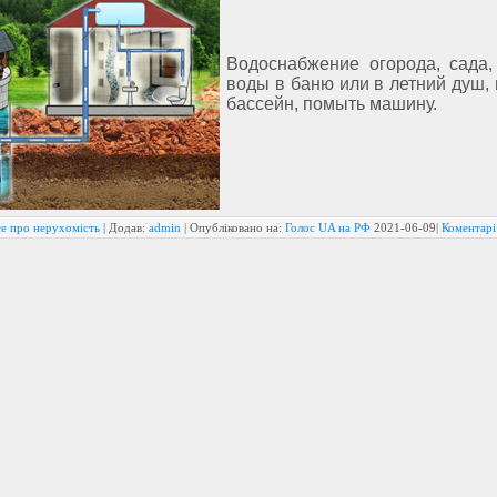
Водоснабжение огорода, сада,
воды в баню или в летний душ,
бассейн, помыть машину.
се про нерухомість
| Додав:
admin
| Опубліковано на:
Голос UA на РФ
2021-06-09
|
Коментарі