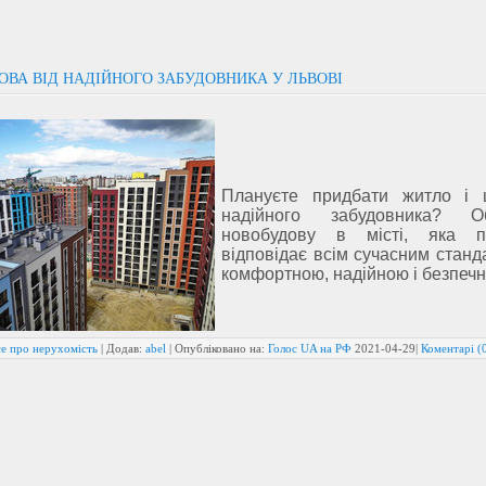
ОВА ВІД НАДІЙНОГО ЗАБУДОВНИКА У ЛЬВОВІ
Плануєте придбати житло і 
надійного забудовника? Об
новобудову в місті, яка п
відповідає всім сучасним станд
комфортною, надійною і безпеч
се про нерухомість
| Додав:
abel
| Опубліковано на:
Голос UA на РФ
2021-04-29
|
Коментарі (