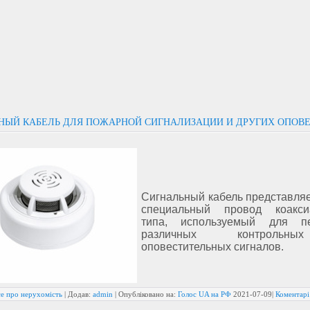
НЫЙ КАБЕЛЬ ДЛЯ ПОЖАРНОЙ СИГНАЛИЗАЦИИ И ДРУГИХ ОПОВ
Сигнальный кабель представляе
специальный провод коакси
типа, используемый для пе
различных контроль
оповестительных сигналов.
се про нерухомість
| Додав:
admin
| Опубліковано на:
Голос UA на РФ
2021-07-09
|
Коментарі