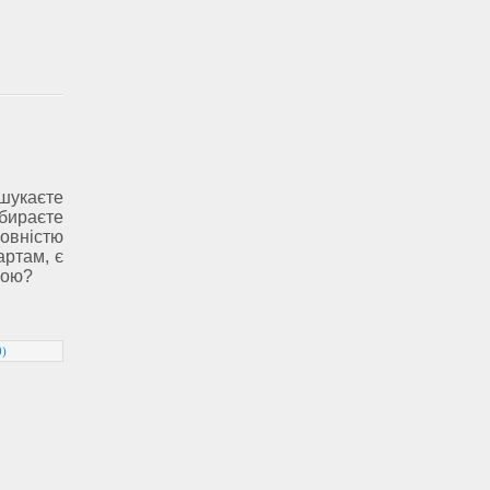
шукаєте
ираєте
овністю
артам, є
ною?
0)