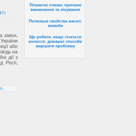
Пігментні плями: причини
виникнення та лікування
ДЕО
Полезные свойства масел:
жожоба
а закон,
Що робити, якщо січеться
 України
волосся: домашні способи
вирішити проблему
кції або
овідь на
ні дії з
 Росії,
0)