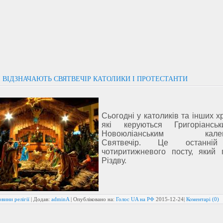
 ВІДЗНАЧАЮТЬ СВЯТВЕЧІР КАТОЛИКИ І ПРОТЕСТАНТИ
Сьогодні у католиків та інших х
які керуються Григоріансь
Новоюліанським календ
Святвечір. Це останні
чотиритижневого посту, який 
Різдву.
вини релігії
| Додав:
adminA
| Опубліковано на:
Голос UA на РФ
2015-12-24
|
Коментарі (0)