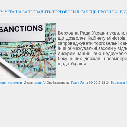
ОКУ УКРАЇНА ЗАПРОВАДИТЬ ТОРГОВЕЛЬНІ САНКЦІЇ ПРОТИ РФ. ВІ
Верховна Рада України ухвалил
що дозволяє Кабінету міністрів
запроваджувати торговельні сан
інші обмежувальні заходи у відп
дискримінаційні або недружелюб
боку інших держав, насамперед
щодо України.
овини економіки
| Додав:
adminA
| Опубліковано на:
Голос UA на РФ
2015-12-24
|
Коментарі (