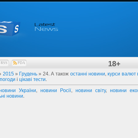
18+
RSS
PDA
»
2015
»
Грудень
»
24
. А також
останні новини
,
курси валют 
 погоди
і
цікаві тести
.
новини України
,
новини Росії
,
новини світу
,
новини еко
ьні новини
.