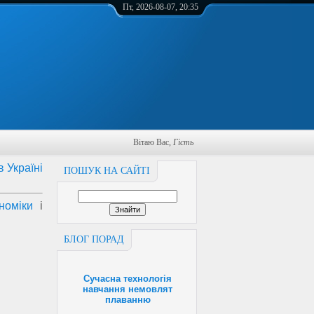
Пт, 2026-08-07, 20:35
Вітаю Вас
,
Гість
в Україні
ПОШУК НА САЙТІ
номіки
і
БЛОГ ПОРАД
Сучасна технологія
навчання немовлят
плаванню