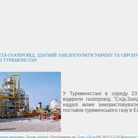
ГА-ГАЗОПРОВІД, ЗДАТНИЙ ЗАБЕЗПЕЧУВАТИ УКРАЇНУ ТА ЄВРОПУ
В ТУРКМЕНІСТАН
У Туркменістані в середу 23
відкрили газопровід "Схід-Захі
надалі може використовуват
поставок туркменського газу в Є
овини економіки
| Додав:
adminA
| Опубліковано на:
Голос UA на РФ
2015-12-24
|
Коментарі (