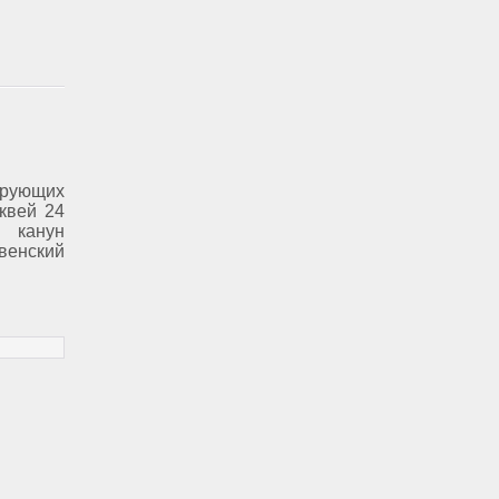
ерующих
квей 24
 канун
венский