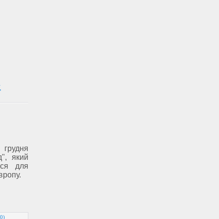
,
 грудня
д", який
ися для
вропу.
0)