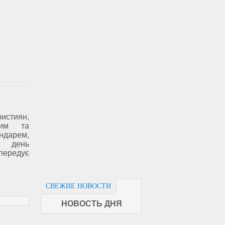
ристиян,
ким та
арем,
й день
передує
СВЕЖИЕ НОВОСТИ
НОВОСТЬ ДНЯ