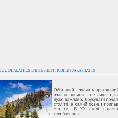
ДЕ ДІЗНАВАТИСЯ В ІНТЕРНЕТІ НОВИНИ ЗАКАРПАТТЯ
Обізнаний - значить врятовани
вчасно новини - не лише ціка
дуже важливо. Друкувати почал
столітті, а самий розквіт припа
століття. В XX столітті наст
телебачення.