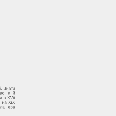
й. Знати
во, а й
и в XVіі
в на XіX
ала ера