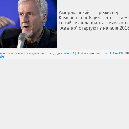
Американский режиссер 
Кэмерон сообщил, что съем
серий сиквела фантастического
"Аватар" стартуют в начале 2016
вини кіно: анонси, скандали, актори
| Додав:
adminA
| Опубліковано на:
Голос UA на РФ
20
(0)