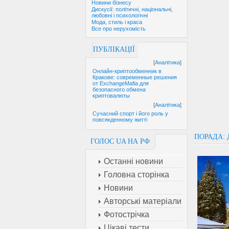
Новини бізнесу
Дискусії: політичні, національні,
любовні і психологічні
Мода, стиль і краса
Все про нерухомість
ПУБЛІКАЦІЇ
[
Аналітика
]
Онлайн-криптообменник в
Кракове: современные решения
от ExchangeMafia для
безопасного обмена
криптовалюты
[
Аналітика
]
Сучасний спорт і його роль у
повсякденному житті
ПОРАДА: 
ГОЛОС UA НА РФ
Останні новини
Головна сторінка
Новини
Авторські матеріали
Фотострічка
Цікаві тести