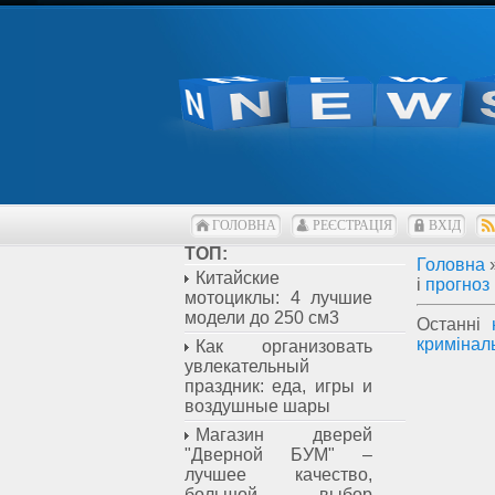
ГОЛОВНА
РЕЄСТРАЦІЯ
ВХІД
ТОП:
Головна
Китайские
і
прогноз
мотоциклы: 4 лучшие
модели до 250 см3
Останні
кримінал
Как организовать
увлекательный
праздник: еда, игры и
воздушные шары
Магазин дверей
"Дверной БУМ" –
лучшее качество,
большой выбор