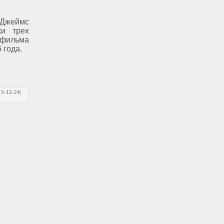
Джеймс
ки трех
 фильма
 года.
15-12-24
|