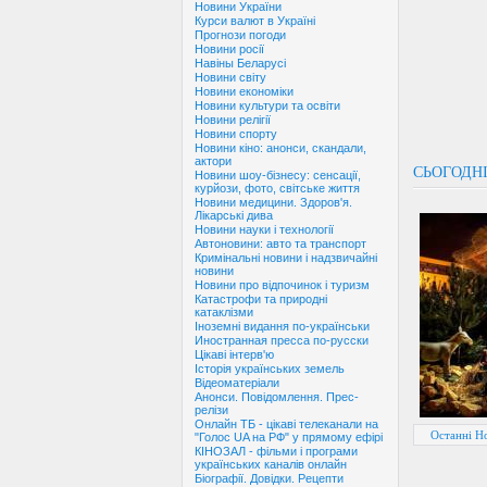
Новини України
Курси валют в Україні
Прогнози погоди
Новини росії
Навіны Беларусі
Новини світу
Новини економіки
Новини культури та освіти
Новини релігії
Новини спорту
Новини кіно: анонси, скандали,
актори
СЬОГОДНІ
Новини шоу-бізнесу: сенсації,
курйози, фото, світське життя
Новини медицини. Здоров'я.
Лікарські дива
Новини науки і технології
Автоновини: авто та транспорт
Кримінальні новини і надзвичайні
новини
Новини про відпочинок і туризм
Катастрофи та природні
катаклізми
Іноземні видання по-українськи
Иностранная пресса по-русски
Цікаві інтерв'ю
Історія українських земель
Відеоматеріали
Анонси. Повідомлення. Прес-
релізи
Онлайн ТБ - цікаві телеканали на
Останні Но
"Голос UA на РФ" у прямому ефірі
КІНОЗАЛ - фільми і програми
українських каналів онлайн
Біографії. Довідки. Рецепти