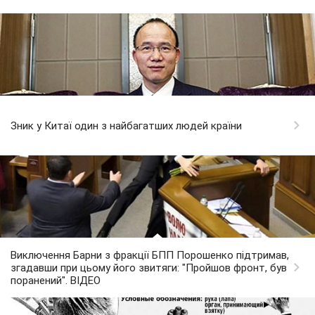
Зник у Китаї один з найбагатших людей країни
Виключення Барни з фракції БПП Порошенко підтримав,
згадавши при цьому його звитяги: "Пройшов фронт, був
поранений". ВІДЕО