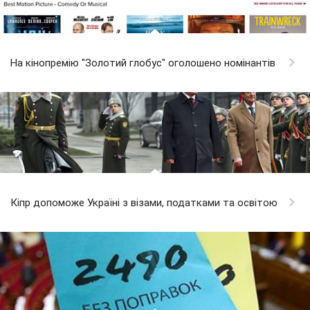
На кінопремію "Золотий глобус" оголошено номінантів
Кіпр допоможе Україні з візами, податками та освітою