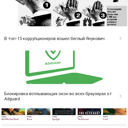
В топ-15 коррупционеров вошел беглый Янукович
Блокировка всплывающих окон во всех браузерах от
Adguard