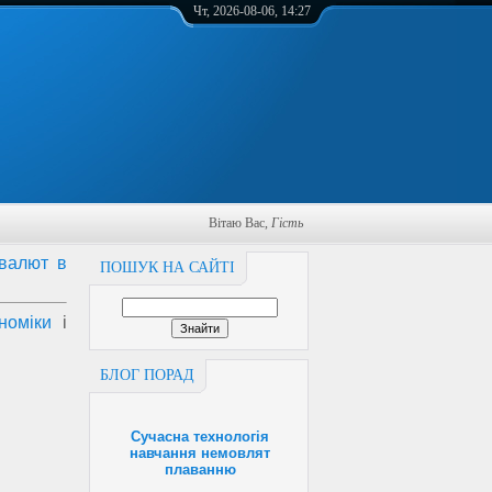
Чт, 2026-08-06, 14:27
Вітаю Вас
,
Гість
 валют в
ПОШУК НА САЙТІ
номіки
і
БЛОГ ПОРАД
Сучасна технологія
навчання немовлят
плаванню