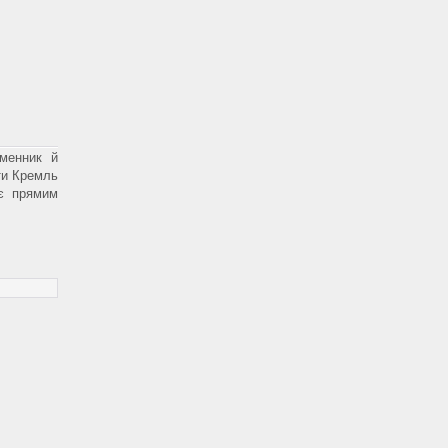
ьменник й
ти Кремль
 є прямим