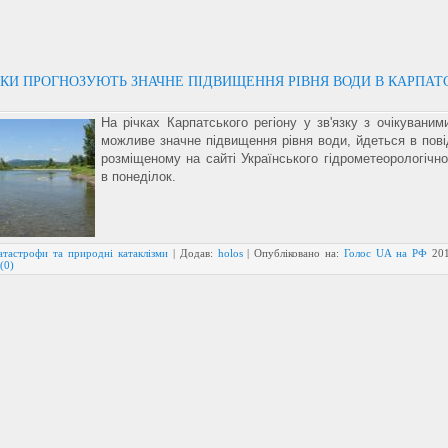
КИ ПРОГНОЗУЮТЬ ЗНАЧНЕ ПІДВИЩЕННЯ РІВНЯ ВОДИ В КАРПАТ
На річках Карпатського регіону у зв'язку з очікувани
можливе значне підвищення рівня води, йдеться в пові
розміщеному на сайті Українського гідрометеорологічно
в понеділок.
атастрофи та природні катаклізми
| Додав:
holos
| Опубліковано на:
Голос UA на РФ
20
(0)