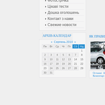
Фотострічка
Цікаві тести
Дошка оголошень
Контакт з нами
Свежие новости
АРХІВ-КАЛЕНДАР
ЯК ПРАВ
«
Серпень 2010
»
Пн
Вт
Ср
Чт
Пт
Сб
Нд
1
2
3
4
5
6
7
8
9
10
11
12
13
14
15
16
17
18
19
20
21
22
23
24
25
26
27
28
29
30
31
Останні А
Коментарі 