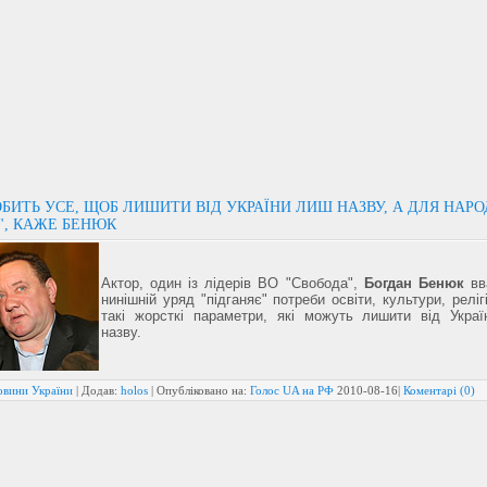
БИТЬ УСЕ, ЩОБ ЛИШИТИ ВІД УКРАЇНИ ЛИШ НАЗВУ, А ДЛЯ НАРО
", КАЖЕ БЕНЮК
Актор, один із лідерів ВО "Свобода",
Богдан Бенюк
вв
нинішній уряд "підганяє" потреби освіти, культури, реліг
такі жорсткі параметри, які можуть лишити від Украї
назву.
овини України
| Додав:
holos
| Опубліковано на:
Голос UA на РФ
2010-08-16
|
Коментарі (0)