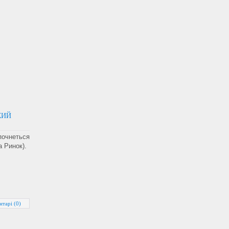
КИЙ
почнеться
 Ринок).
нтарі (0)