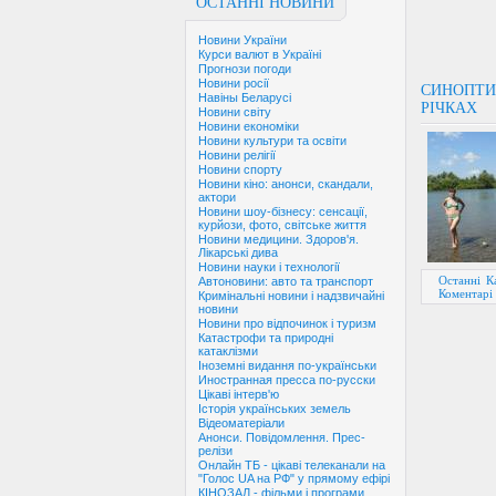
ОСТАННІ НОВИНИ
Новини України
Курси валют в Україні
Прогнози погоди
Новини росії
СИНОПТИ
Навіны Беларусі
РІЧКАХ
Новини світу
Новини економіки
Новини культури та освіти
Новини релігії
Новини спорту
Новини кіно: анонси, скандали,
актори
Новини шоу-бізнесу: сенсації,
курйози, фото, світське життя
Новини медицини. Здоров'я.
Лікарські дива
Новини науки і технології
Останні К
Автоновини: авто та транспорт
Коментарі 
Кримінальні новини і надзвичайні
новини
Новини про відпочинок і туризм
Катастрофи та природні
катаклізми
Іноземні видання по-українськи
Иностранная пресса по-русски
Цікаві інтерв'ю
Історія українських земель
Відеоматеріали
Анонси. Повідомлення. Прес-
релізи
Онлайн ТБ - цікаві телеканали на
"Голос UA на РФ" у прямому ефірі
КІНОЗАЛ - фільми і програми