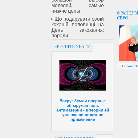
моделей, самые
низкие цены
ФРАНЦУЗЬ
ЄВРО
Що подарувати своїй
коханій половинці на
День закоханих:
поради
ЗВЕРНІТЬ УВАГУ
Останні Н
Вокруг Земли впервые
обнаружен пояс
антиматерии - в теории ей
уже нашли полезное
применение