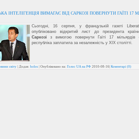
КА ІНТЕЛІГЕНЦІЯ ВИМАГАЄ ВІД САРКОЗІ ПОВЕРНУТИ ГАЇТІ 17 
Сьогодні, 16 серпня, у французькій газеті Libera
опубліковано відкритий лист до президента краї
Саркозі
з вимогою повернути Гаїті 17 мільярдів є
республіка заплатила за незалежність у XIX столітті.
овини світу
| Додав:
holos
| Опубліковано на:
Голос UA на РФ
2010-08-16
|
Коментарі (0)