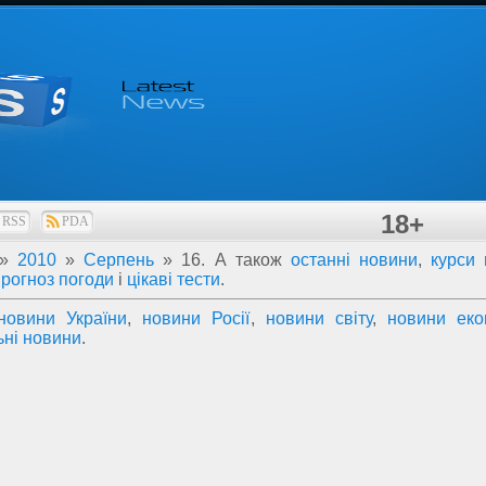
18+
RSS
PDA
»
2010
»
Серпень
»
16
. А також
останні новини
,
курси
прогноз погоди
і
цікаві тести
.
новини України
,
новини Росії
,
новини світу
,
новини еко
ьні новини
.