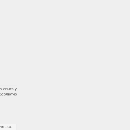
о опыта у
бсолютно
2010-08-