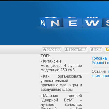
ГОЛОВНА
РЕЄСТРАЦІЯ
ВХІД
ТОП:
Головна
Китайские
Україні
і
мотоциклы: 4 лучшие
модели до 250 см3
Останні
кримінал
Как организовать
увлекательный
праздник: еда, игры и
воздушные шары
Магазин дверей
"Дверной БУМ" –
лучшее качество,
большой выбор