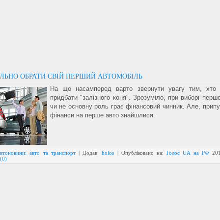
ИЛЬНО ОБРАТИ СВІЙ ПЕРШИЙ АВТОМОБІЛЬ
На що насамперед варто звернути увагу тим, хто 
придбати "залізного коня". Зрозуміло, при виборі перш
чи не основну роль грає фінансовий чинник. Але, припу
фінанси на перше авто знайшлися.
втоновини: авто та транспорт
| Додав:
holos
| Опубліковано на:
Голос UA на РФ
20
(0)