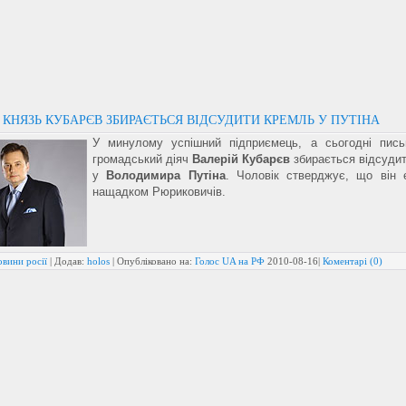
КНЯЗЬ КУБАРЄВ ЗБИРАЄТЬСЯ ВІДСУДИТИ КРЕМЛЬ У ПУТІНА
У минулому успішний підприємець, а сьогодні пис
громадський діяч
Валерій Кубарєв
збирається відсуди
у
Володимира Путіна
. Чоловік стверджує, що він
нащадком Рюриковичів.
вини росії
| Додав:
holos
| Опубліковано на:
Голос UA на РФ
2010-08-16
|
Коментарі (0)