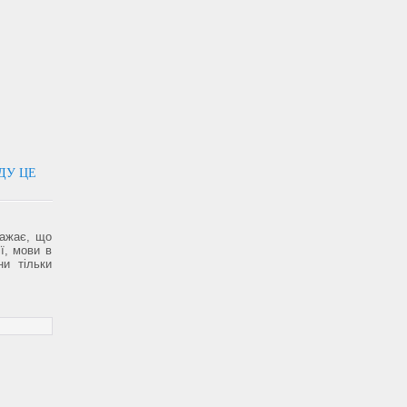
ДУ ЦЕ
ажає, що
ії, мови в
ни тільки