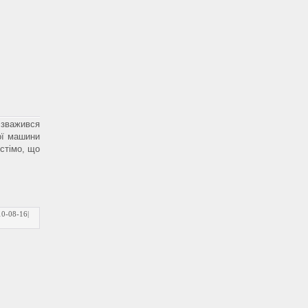
зважився
ої машини
стімо, що
10-08-16
|