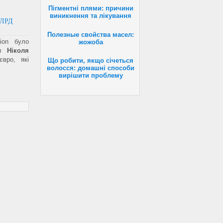
Пігментні плями: причини
виникнення та лікування
МЛРД
Полезные свойства масел:
tion було
жожоба
ни
Ніколя
вро, які
Що робити, якщо січеться
волосся: домашні способи
вирішити проблему