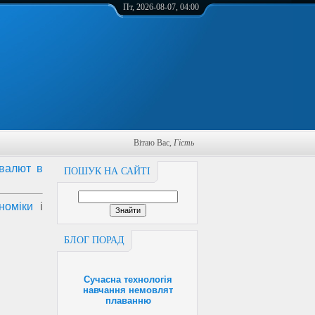
Пт, 2026-08-07, 04:00
Вітаю Вас
,
Гість
 валют в
ПОШУК НА САЙТІ
номіки
і
БЛОГ ПОРАД
Сучасна технологія
навчання немовлят
плаванню