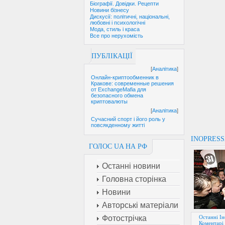
Біографії. Довідки. Рецепти
Новини бізнесу
Дискусії: політичні, національні,
любовні і психологічні
Мода, стиль і краса
Все про нерухомість
ПУБЛІКАЦІЇ
[
Аналітика
]
Онлайн-криптообменник в
Кракове: современные решения
от ExchangeMafia для
безопасного обмена
криптовалюты
[
Аналітика
]
Сучасний спорт і його роль у
повсякденному житті
INOPRESS
ГОЛОС UA НА РФ
Останні новини
Головна сторінка
Новини
Авторські матеріали
Останні Ін
Фотострічка
Коментарі 