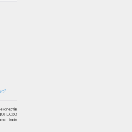
КОЇ
експертів
ни ЮНЕСКО
кож їхніх