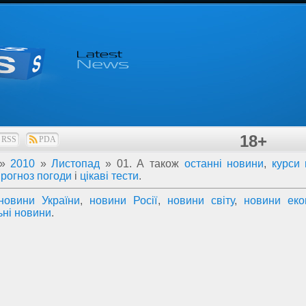
18+
RSS
PDA
»
2010
»
Листопад
»
01
. А також
останні новини
,
курси
прогноз погоди
і
цікаві тести
.
новини України
,
новини Росії
,
новини світу
,
новини еко
ьні новини
.