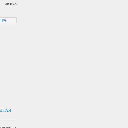
 запуск
і (0)
ЕДНАЯ
винили в