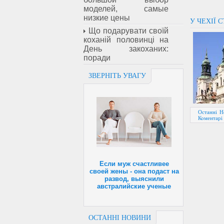
моделей, самые
низкие цены
У ЧЕХІЇ 
Що подарувати своїй
коханій половинці на
День закоханих:
поради
ЗВЕРНІТЬ УВАГУ
Останні Н
Коментарі 
Если муж счастливее
своей жены - она подаст на
развод, выяснили
австралийские ученые
ОСТАННІ НОВИНИ