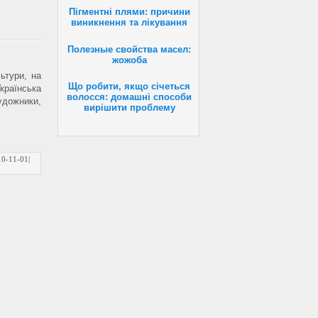
Пігментні плями: причини
виникнення та лікування
Полезные свойства масел:
жожоба
ьтури, на
Що робити, якщо січеться
раїнська
волосся: домашні способи
дожники,
вирішити проблему
10-11-01
|