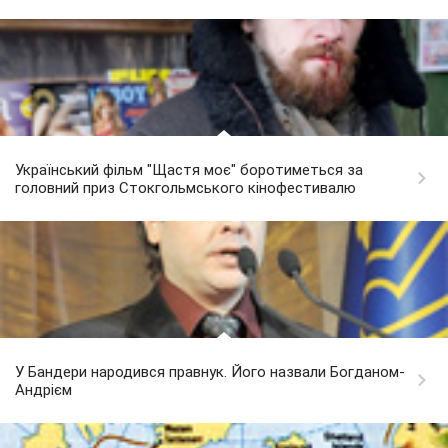
Український фільм "Щастя моє" боротиметься за
головний приз Стокгольмського кінофестивалю
У Бандери народився правнук. Його назвали Богданом-
Андрієм