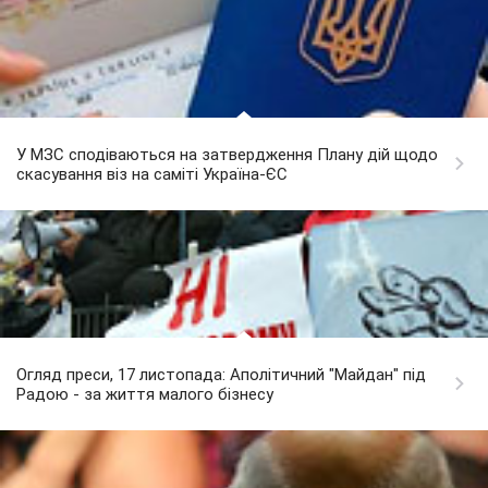
У МЗС сподіваються на затвердження Плану дій щодо
скасування віз на саміті Україна-ЄС
Огляд преси, 17 листопада: Аполітичний "Майдан" під
Радою - за життя малого бізнесу