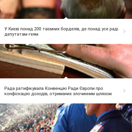
У Києві понад 200 таємних борделів, де понад усе раді
депутатам-геям
Рада ратифікувала Конвенцію Ради Європи про
конфіскацію доходів, отриманих злочинним шляхом