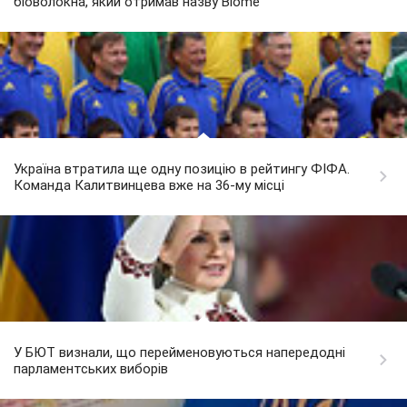
біоволокна, який отримав назву Biome
Україна втратила ще одну позицію в рейтингу ФІФА.
Команда Калитвинцева вже на 36-му місці
У БЮТ визнали, що перейменовуються напередодні
парламентських виборів