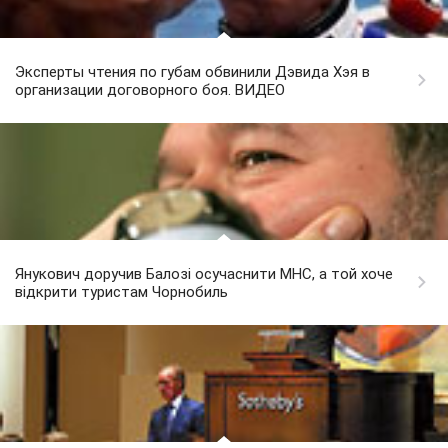
Эксперты чтения по губам обвинили Дэвида Хэя в
организации договорного боя. ВИДЕО
Янукович доручив Балозі осучаснити МНС, а той хоче
відкрити туристам Чорнобиль