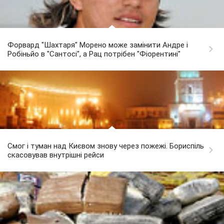
Форвард "Шахтаря" Морено може замінити Андре і
Робіньйо в "Сантосі", а Рац потрібен "Фіорентині"
Смог і туман над Києвом знову через пожежі. Бориспіль
скасовував внутрішні рейси