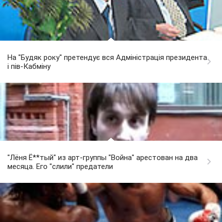
На "Будяк року" претендує вся Адміністрація президента
і пів-Кабміну
"Лёня Ё**тый" из арт-группы "Война" арестован на два
месяца. Его "слили" предатели