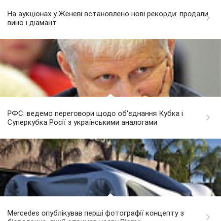
На аукціонах у Женеві встановлено нові рекорди: продали
вино і діамант
РФС: ведемо переговори щодо об'єднання Кубка і
Суперкубка Росії з українськими аналогами
Mercedes опублікував перші фотографії концепту з