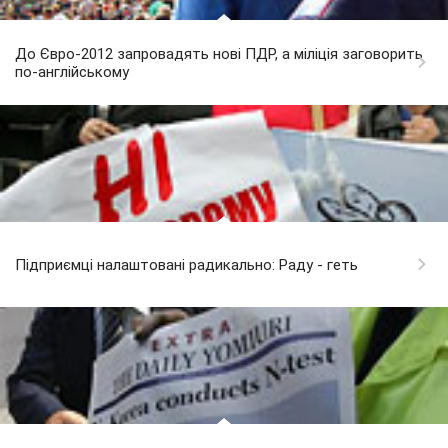
До Євро-2012 запровадять нові ПДР, а міліція заговорить
по-англійському
Підприємці налаштовані радикально: Раду - геть