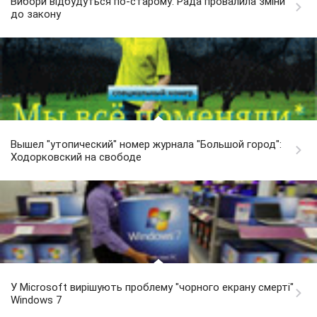
Вибори відбудуться по-старому: Рада провалила зміни
до закону
Вышел "утопический" номер журнала "Большой город":
Ходорковский на свободе
У Microsoft вирішують проблему "чорного екрану смерті"
Windows 7