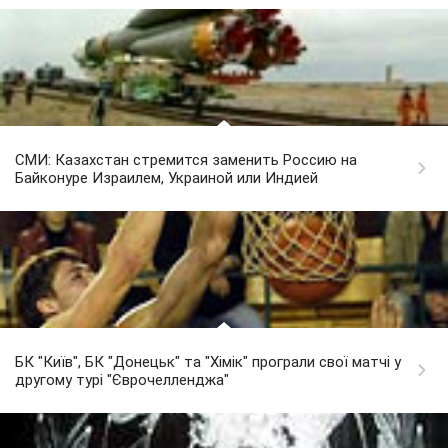
СМИ: Казахстан стремится заменить Россию на
Байконуре Израилем, Украиной или Индией
БК "Київ", БК "Донецьк" та "Хімік" програли свої матчі у
другому турі "Єврочелленджа"