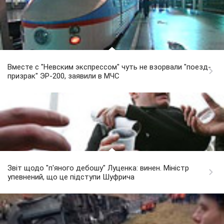
Вместе с "Невским экспрессом" чуть не взорвали "поезд-
призрак" ЭР-200, заявили в МЧС
Звіт щодо "п'яного дебошу" Луценка: винен. Міністр
упевнений, що це підступи Шуфрича