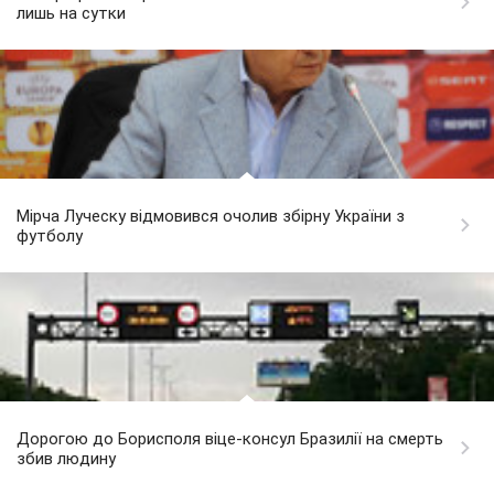
лишь на сутки
Мірча Луческу відмовився очолив збірну України з
футболу
Дорогою до Борисполя віце-консул Бразилії на смерть
збив людину