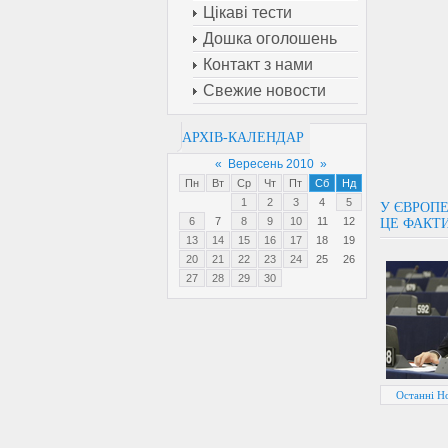
Цікаві тести
Дошка оголошень
Контакт з нами
Свежие новости
АРХІВ-КАЛЕНДАР
«
Вересень 2010
»
Пн
Вт
Ср
Чт
Пт
Сб
Нд
1
2
3
4
5
У ЄВРОПЕ
6
7
8
9
10
11
12
ЦЕ ФАКТИ
13
14
15
16
17
18
19
20
21
22
23
24
25
26
27
28
29
30
Останні Н