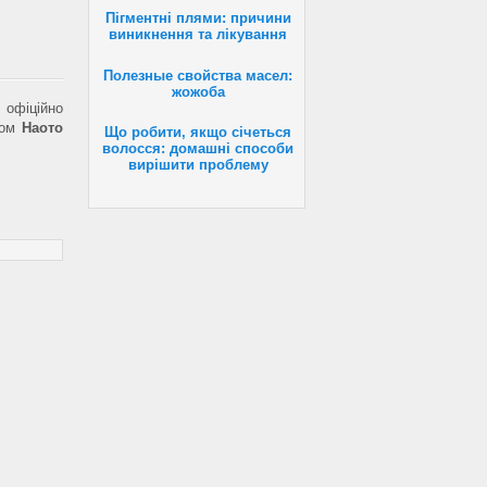
Пігментні плями: причини
виникнення та лікування
Полезные свойства масел:
жожоба
офіційно
тром
Наото
Що робити, якщо січеться
волосся: домашні способи
вирішити проблему