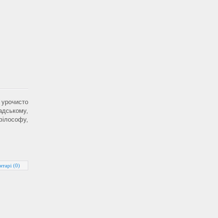
 урочисто
дському,
філософу,
нтарі (0)