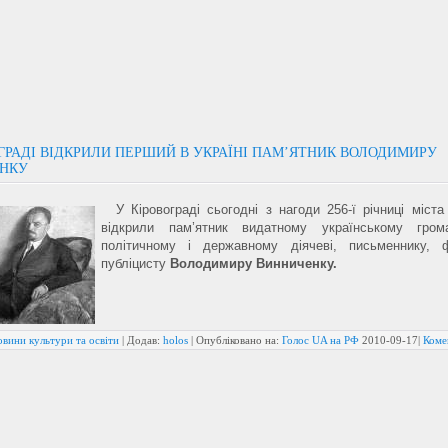
ГРАДІ ВІДКРИЛИ ПЕРШИЙ В УКРАЇНІ ПАМ’ЯТНИК ВОЛОДИМИРУ
НКУ
У Кіровограді сьогодні з нагоди 256-ї річниці міста
відкрили пам’ятник видатному українському грома
політичному і державному діячеві, письменнику, 
публіцисту
Володимиру Винниченку.
вини культури та освіти
| Додав:
holos
| Опубліковано на:
Голос UA на РФ
2010-09-17
|
Коме