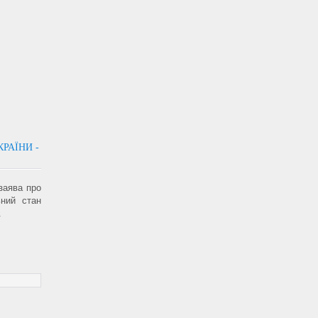
РАЇНИ -
заява про
ьний стан
.