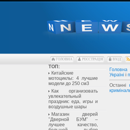
ГОЛОВНА
РЕЄСТРАЦІЯ
ВХІД
ТОП:
Головна
Китайские
Україні
і
мотоциклы: 4 лучшие
модели до 250 см3
Останні
кримінал
Как организовать
увлекательный
праздник: еда, игры и
воздушные шары
Магазин дверей
"Дверной БУМ" –
лучшее качество,
большой выбор