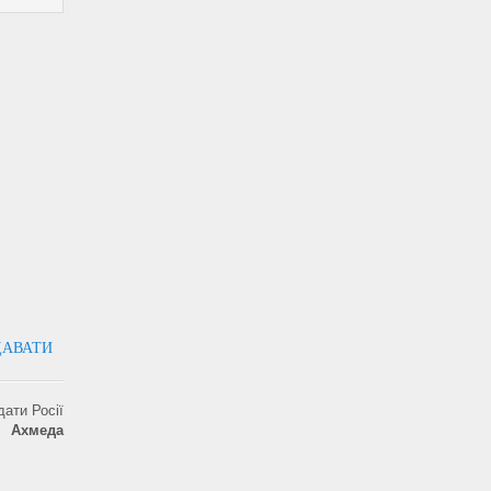
ДАВАТИ
ати Росії
ні
Ахмеда