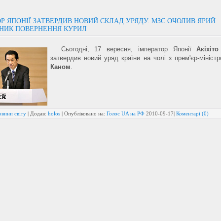
Р ЯПОНІЇ ЗАТВЕРДИВ НОВИЙ СКЛАД УРЯДУ. МЗС ОЧОЛИВ ЯРИЙ
НИК ПОВЕРНЕННЯ КУРИЛ
Сьогодні, 17 вересня, імператор Японії
Акіхіто
затвердив новий уряд країни на чолі з прем'єр-мініс
Каном
.
овини світу
| Додав:
holos
| Опубліковано на:
Голос UA на РФ
2010-09-17
|
Коментарі (0)