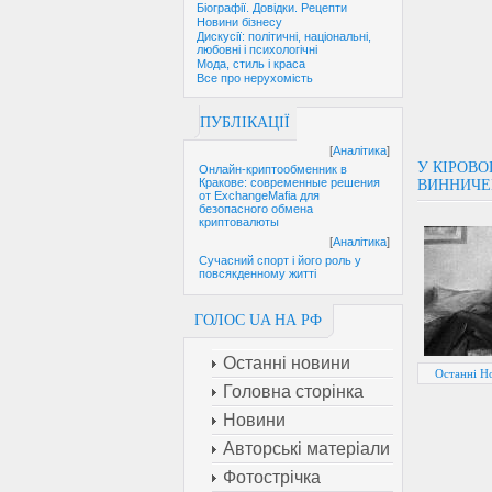
Біографії. Довідки. Рецепти
Новини бізнесу
Дискусії: політичні, національні,
любовні і психологічні
Мода, стиль і краса
Все про нерухомість
ПУБЛІКАЦІЇ
[
Аналітика
]
У КІРОВО
Онлайн-криптообменник в
Кракове: современные решения
ВИННИЧЕ
от ExchangeMafia для
безопасного обмена
криптовалюты
[
Аналітика
]
Сучасний спорт і його роль у
повсякденному житті
ГОЛОС UA НА РФ
Останні новини
Останні Но
Головна сторінка
Новини
Авторські матеріали
Фотострічка