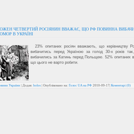
ОЖЕН ЧЕТВЕРТИЙ РОСІЯНИН ВВАЖАЄ, ЩО РФ ПОВИННА ВИБАЧ
ОМОР В УКРАЇНІ
23% опитаних росіян вважають, що керівництву Ро
вибачитись перед Україною за голод 30-х років так
вибачились за Катинь перед Польщею. 52% опитаних 
що цього не варто робити.
овини України
| Додав:
holos
| Опубліковано на:
Голос UA на РФ
2010-09-17
|
Коментарі (0)