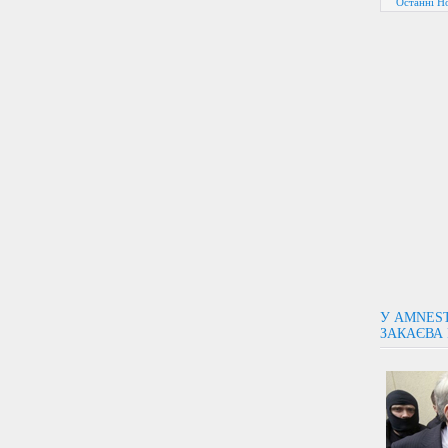
Останні Н
У AMNES
ЗАКАЄВА 