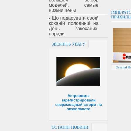
моделей, самые
низкие цены
ІМПЕРАТО
ПРИХИЛЬ
Що подарувати своїй
коханій половинці на
День закоханих:
поради
ЗВЕРНІТЬ УВАГУ
Останні Н
Астрономы
зарегистрировали
сверхмощный шторм на
экзопланете
ОСТАННІ НОВИНИ