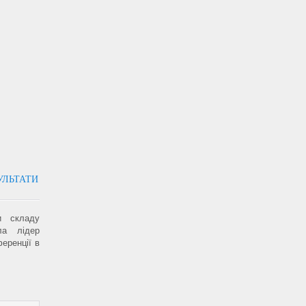
УЛЬТАТИ
и складу
ла лідер
еренції в