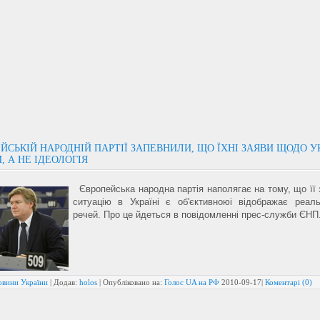
ЙСЬКІЙ НАРОДНІЙ ПАРТІЇ ЗАПЕВНИЛИ, ЩО ЇХНІ ЗАЯВИ ЩОДО УК
, А НЕ ІДЕОЛОГІЯ
Європейська народна партія наполягає на тому, що її 
ситуацію в Україні є об'єктивноюі відображає реал
речей. Про це йдеться в повідомленні прес-служби ЄНП
овини України
| Додав:
holos
| Опубліковано на:
Голос UA на РФ
2010-09-17
|
Коментарі (0)