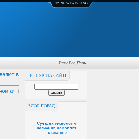
Чт, 2026-08-06, 20:43
Вітаю Вас
,
Гість
 валют в
ПОШУК НА САЙТІ
номіки
і
БЛОГ ПОРАД
Сучасна технологія
навчання немовлят
плаванню