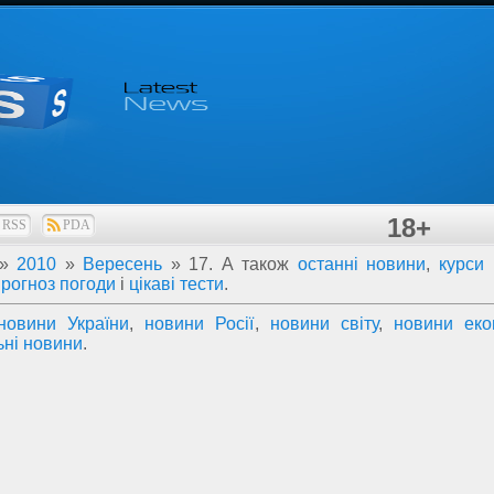
18+
RSS
PDA
»
2010
»
Вересень
»
17
. А також
останні новини
,
курси
прогноз погоди
і
цікаві тести
.
новини України
,
новини Росії
,
новини світу
,
новини еко
ьні новини
.