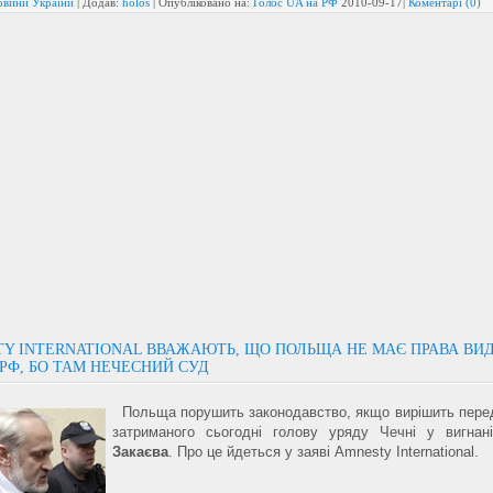
овини України
| Додав:
holos
| Опубліковано на:
Голос UA на РФ
2010-09-17
|
Коментарі (0)
TY INTERNATIONAL ВВАЖАЮТЬ, ЩО ПОЛЬЩА НЕ МАЄ ПРАВА ВИ
РФ, БО ТАМ НЕЧЕСНИЙ СУД
Польща порушить законодавство, якщо вирішить перед
затриманого сьогодні голову уряду Чечні у вигна
Закаєва
. Про це йдеться у заяві Amnesty International.