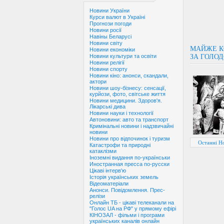
Новини України
Курси валют в Україні
Прогнози погоди
Новини росії
Навіны Беларусі
Новини світу
МАЙЖЕ К
Новини економіки
ЗА ГОЛОД
Новини культури та освіти
Новини релігії
Новини спорту
Новини кіно: анонси, скандали,
актори
Новини шоу-бізнесу: сенсації,
курйози, фото, світське життя
Новини медицини. Здоров'я.
Лікарські дива
Новини науки і технології
Автоновини: авто та транспорт
Кримінальні новини і надзвичайні
новини
Новини про відпочинок і туризм
Останні Н
Катастрофи та природні
катаклізми
Іноземні видання по-українськи
Иностранная пресса по-русски
Цікаві інтерв'ю
Історія українських земель
Відеоматеріали
Анонси. Повідомлення. Прес-
релізи
Онлайн ТБ - цікаві телеканали на
"Голос UA на РФ" у прямому ефірі
КІНОЗАЛ - фільми і програми
українських каналів онлайн