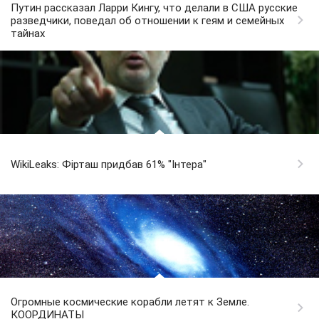
Путин рассказал Ларри Кингу, что делали в США русские
разведчики, поведал об отношении к геям и семейных
тайнах
WikiLeaks: Фірташ придбав 61% "Інтера"
Огромные космические корабли летят к Земле.
КООРДИНАТЫ