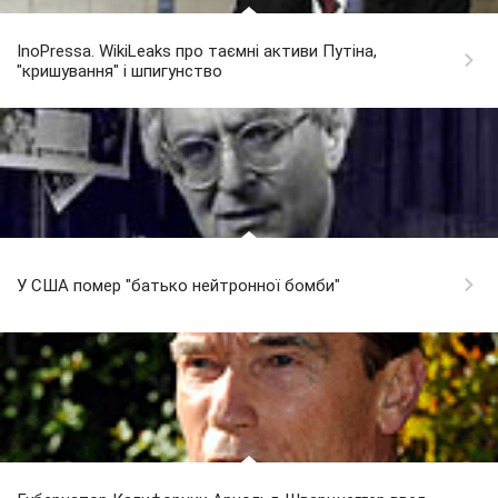
InoPressa. WikiLeaks про таємні активи Путіна,
"кришування" і шпигунство
У США помер "батько нейтронної бомби"