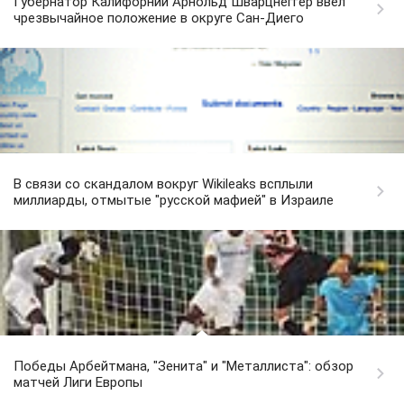
Губернатор Калифорнии Арнольд Шварцнеггер ввел
чрезвычайное положение в округе Сан-Диего
В связи со скандалом вокруг Wikileaks всплыли
миллиарды, отмытые "русской мафией" в Израиле
Победы Арбейтмана, "Зенита" и "Металлиста": обзор
матчей Лиги Европы