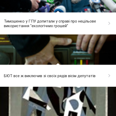
Тимошенко у ГПУ допитали у справі про нецільове
використання "екологічних грошей"
БЮТ все ж виключив зі своїх рядів вісім депутатів