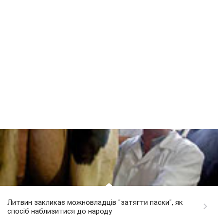
Литвин закликає можновладців "затягти паски", як
спосіб наблизитися до народу